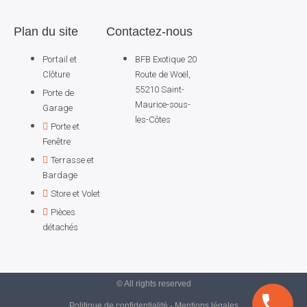
Plan du site
Contactez-nous
Portail et
BFB Exotique 20
Clôture
Route de Woël,
55210 Saint-
Porte de
Maurice-sous-
Garage
les-Côtes
Porte et
Fenêtre
Terrasse et
Bardage
Store et Volet
Pièces
détachés
© All rights reserved
Politique de confidentialité - Mentions légales