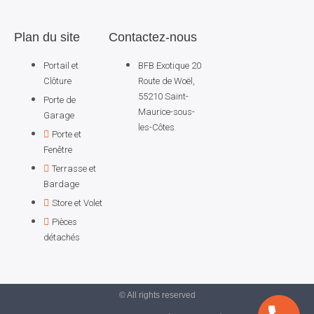
Plan du site
Contactez-nous
Portail et
BFB Exotique 20
Clôture
Route de Woël,
55210 Saint-
Porte de
Maurice-sous-
Garage
les-Côtes
Porte et
Fenêtre
Terrasse et
Bardage
Store et Volet
Pièces
détachés
© All rights reserved