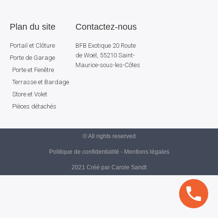
Plan du site
Contactez-nous
Portail et Clôture
BFB Exotique 20 Route
de Woël, 55210 Saint-
Porte de Garage
Maurice-sous-les-Côtes
Porte et Fenêtre
Terrasse et Bardage
Store et Volet
Pièces détachés
© All rights reserved
Politique de confidentialité - Mentions légales
2021 Créé par Carole Sandt