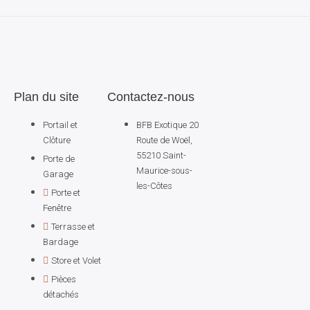
Plan du site
Contactez-nous
Portail et
BFB Exotique 20
Clôture
Route de Woël,
55210 Saint-
Porte de
Maurice-sous-
Garage
les-Côtes
Porte et
Fenêtre
Terrasse et
Bardage
Store et Volet
Pièces
détachés