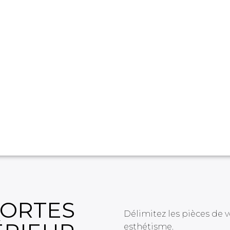
ORTES
Délimitez les pièces de v
esthétisme.